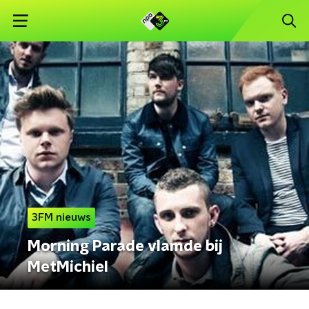
3FM nieuws
Morning Parade vlamde bij
MetMichiel