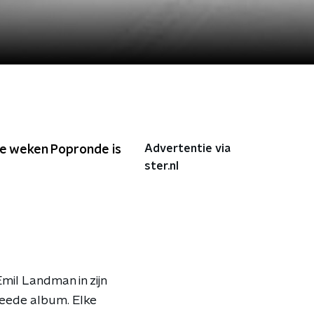
Advertentie via
rie weken Popronde is
ster.nl
mil Landman in zijn
tweede album. Elke