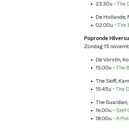
23.30u -
The 
De Hollande, 
02.00u -
The 
Popronde Hilvers
Zondag 15 novem
De Vorstin, K
15.00u -
The 
The Skiff, Ka
15.45u -
The D
The Guardian,
16.00u -
Stef 
18.00u -
A Pol