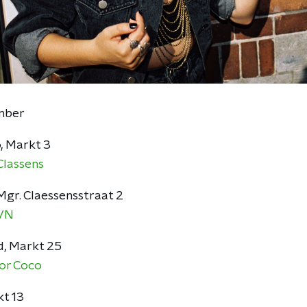
mber
, Markt 3
Classens
Mgr. Claessensstraat 2
VN
d, Markt 25
or Coco
kt 13