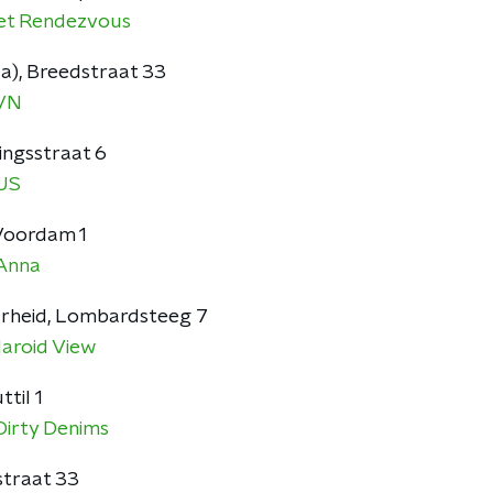
et Rendezvous
da), Breedstraat 33
VN
ningsstraat 6
US
Voordam 1
Anna
arheid, Lombardsteeg 7
laroid View
til 1
Dirty Denims
straat 33