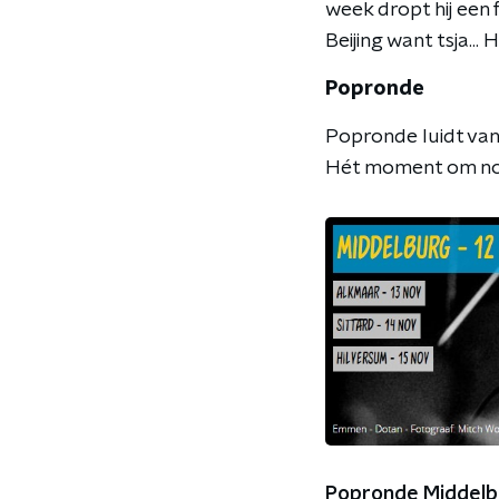
week dropt hij een 
Beijing want tsja... 
Popronde
Popronde luidt van
Hét moment om nog
Popronde Middelb