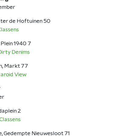
vember
ter de Hoftuinen 50
Classens
 Plein 1940 7
Dirty Denims
n, Markt 77
laroid View
r
er
daplein 2
 Classens
e, Gedempte Nieuwesloot 71