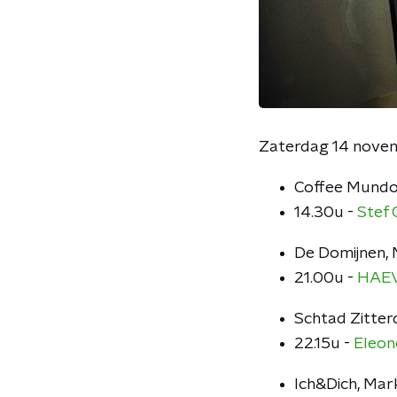
Zaterdag 14 nove
Coffee Mundo
14.30u -
Stef 
De Domijnen, 
21.00u -
HAE
Schtad Zitter
22.15u -
Eleon
Ich&Dich, Mar