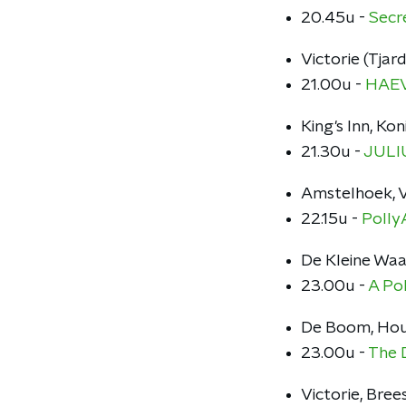
20.45u -
Secr
Victorie (Tjar
21.00u -
HAE
King's Inn, Ko
21.30u -
JULI
Amstelhoek, 
22.15u -
Polly
De Kleine Wa
23.00u -
A Po
De Boom, Hout
23.00u -
The 
Victorie, Bree