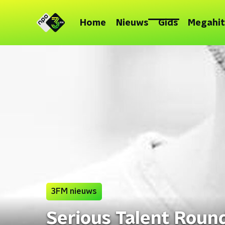
Home
Nieuws
Gids
Megahit
3FM nieuws
Serious Talent Roun