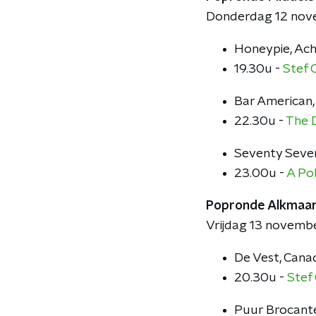
Donderdag 12 no
Honeypie, Ach
19.30u -
Stef 
Bar American,
22.30u -
The 
Seventy Seve
23.00u -
A Po
Popronde Alkmaa
Vrijdag 13 novemb
De Vest, Cana
20.30u -
Stef
Puur Brocant