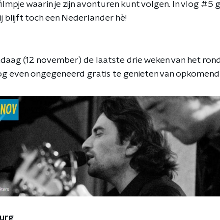
filmpje waarin je zijn avonturen kunt volgen. In vlog #5 g
Hij blijft toch een Nederlander hè!
daag (12 november) de laatste drie weken van het rondr
 even ongegeneerd gratis te genieten van opkomend 
urg