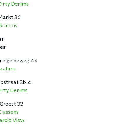
Dirty Denims
Markt 36
Brahms
um
ber
oninginneweg 44
Brahms
mpstraat 2b-c
irty Denims
 Groest 33
Classens
aroid View