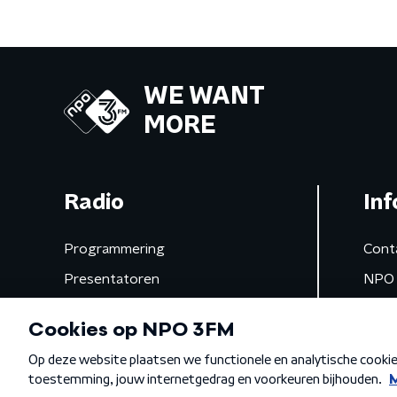
WE WANT
MORE
Radio
Inf
Programmering
Cont
Presentatoren
NPO 
Frequenties
App 
Gemist
Algemene voorwaarden
Privacybeleid