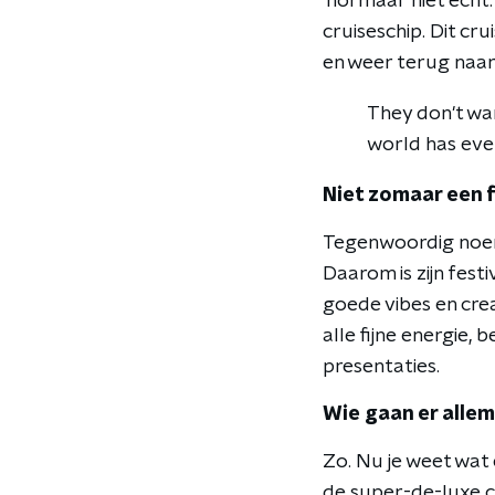
'normaal' niet ech
cruiseschip. Dit c
en weer terug naar
They don't wan
world has eve
Niet zomaar een f
Tegenwoordig noeme
Daarom is zijn fest
goede vibes en crea
alle fijne energie,
presentaties.
Wie gaan er alle
Zo. Nu je weet wat 
de super-de-luxe c