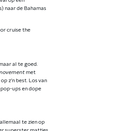
ival op een
jes) naar de Bahamas
or cruise the
maar al te goed.
movement
met
 op z'n best. Los van
on pop-ups en dope
 allemaal te zien op
er superster matties.