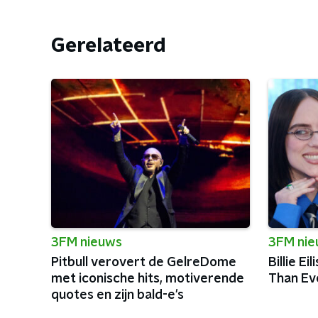
Gerelateerd
3FM nieuws
3FM ni
Pitbull verovert de GelreDome
Billie Ei
met iconische hits, motiverende
Than Eve
quotes en zijn bald-e's