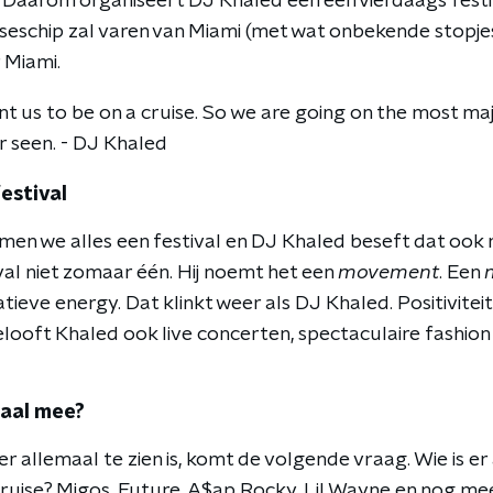
t. Daarom organiseert DJ Khaled een een vierdaags fest
ruiseschip zal varen van Miami (met wat onbekende stop
 Miami.
t us to be on a cruise. So we are going on the most maj
r seen. - DJ Khaled
estival
n we alles een festival en DJ Khaled beseft dat ook 
ival niet zomaar één. Hij noemt het een
movement
. Een
tieve energy. Dat klinkt weer als DJ Khaled. Positiviteit
 belooft Khaled ook live concerten, spectaculaire fashi
maal mee?
er allemaal te zien is, komt de volgende vraag. Wie is er
ruise? Migos, Future, A$ap Rocky, Lil Wayne en nog me