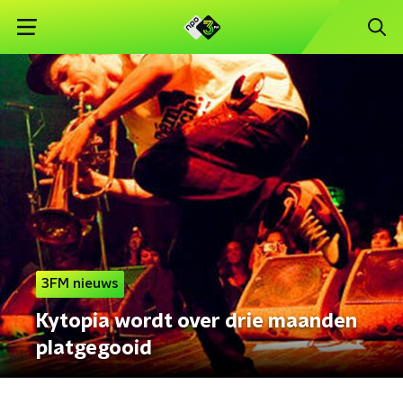
3FM nieuws
Kytopia wordt over drie maanden
platgegooid