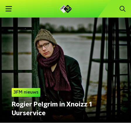
3FM nieuws
Rogier Pelgrim in Xnoizz 1
Uurservice