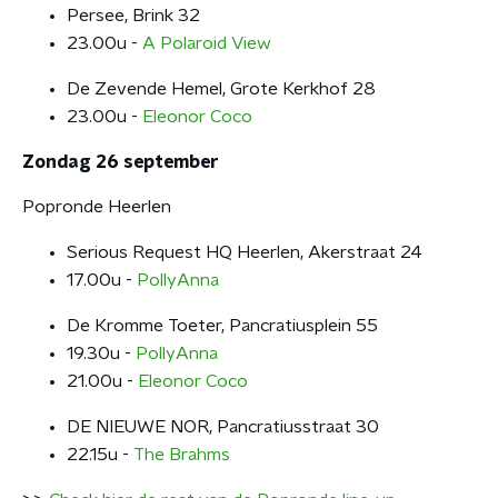
Persee, Brink 32
23.00u -
A Polaroid View
De Zevende Hemel, Grote Kerkhof 28
23.00u -
Eleonor Coco
Zondag 26 september
Popronde Heerlen
Serious Request HQ Heerlen, Akerstraat 24
17.00u -
PollyAnna
De Kromme Toeter, Pancratiusplein 55
19.30u -
PollyAnna
21.00u -
Eleonor Coco
DE NIEUWE NOR, Pancratiusstraat 30
22.15u -
The Brahms