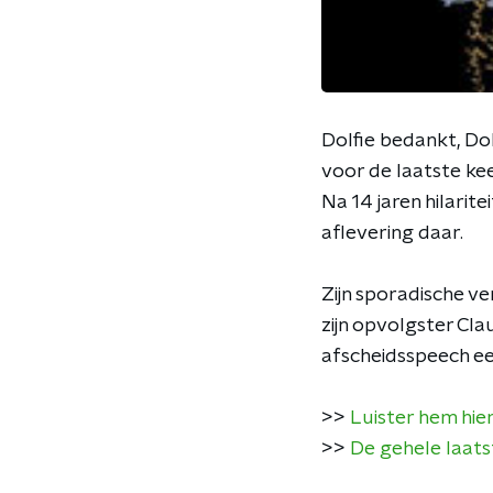
Dolfie bedankt, Dol
voor de laatste ke
Na 14 jaren hilarit
aflevering daar.
Zijn sporadische ve
zijn opvolgster Cl
afscheidsspeech e
>>
Luister hem hie
>>
De gehele laatst