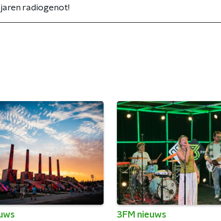
 jaren radiogenot!
euws
3FM nieuws