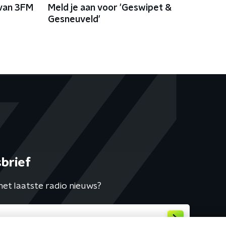
 van 3FM
Meld je aan voor 'Geswipet &
Gesneuveld'
brief
het laatste radio nieuws?