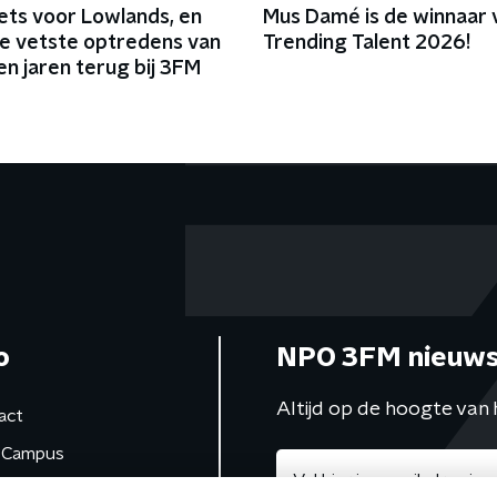
ets voor Lowlands, en
Mus Damé is de winnaar
de vetste optredens van
Trending Talent 2026!
n jaren terug bij 3FM
o
NPO 3FM nieuws
Altijd op de hoogte van 
act
Campus
de studio