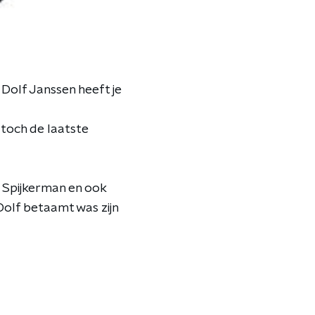
. Dolf Janssen heeft je
 toch de laatste
k Spijkerman en ook
Dolf betaamt was zijn