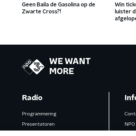
Geen Baila de Gasolina op de
Win tick
Zwarte Cross?!
luister 
afgelope
WE WANT
MORE
Radio
Inf
Programmering
Cont
Presentatoren
NPO 
Frequenties
App 