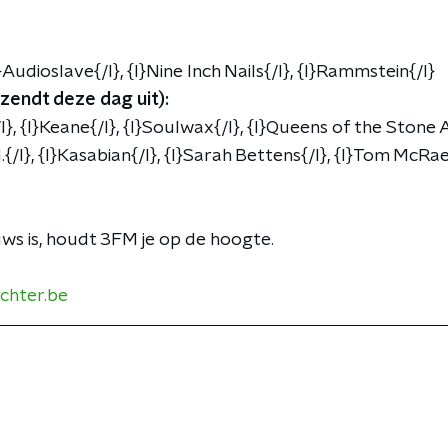
}Audioslave{/l}, {l}Nine Inch Nails{/l}, {l}Rammstein{/l}
 zendt deze dag uit):
l}, {l}Keane{/l}, {l}Soulwax{/l}, {l}Queens of the Stone A
M.{/l}, {l}Kasabian{/l}, {l}Sarah Bettens{/l}, {l}Tom McRae
ws is, houdt 3FM je op de hoogte.
chter.be