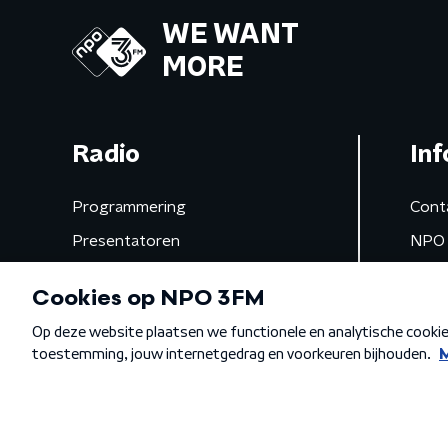
WE WANT
MORE
Radio
Inf
Programmering
Cont
Presentatoren
NPO 
Frequenties
App 
Gemist
Algemene voorwaarden
Privacybeleid