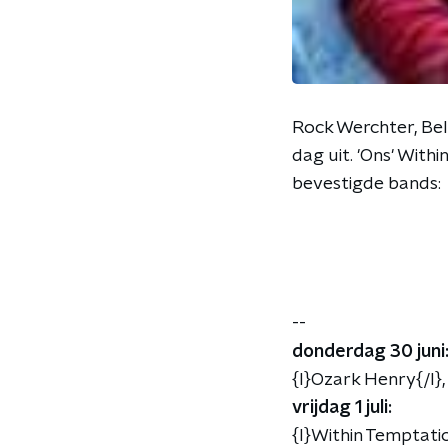
Rock Werchter, Belg
dag uit. 'Ons' With
bevestigde bands:
--
donderdag 30 juni
{l}Ozark Henry{/l},
vrijdag 1 juli:
{l}Within Temptatio