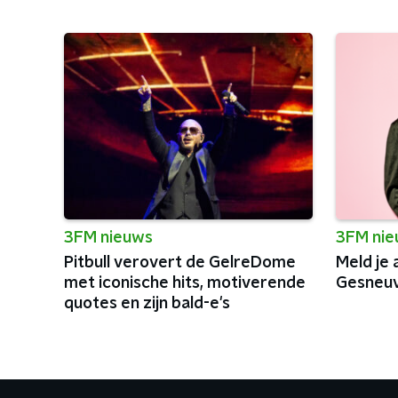
3FM nieuws
3FM ni
Pitbull verovert de GelreDome
Meld je
met iconische hits, motiverende
Gesneuv
quotes en zijn bald-e's