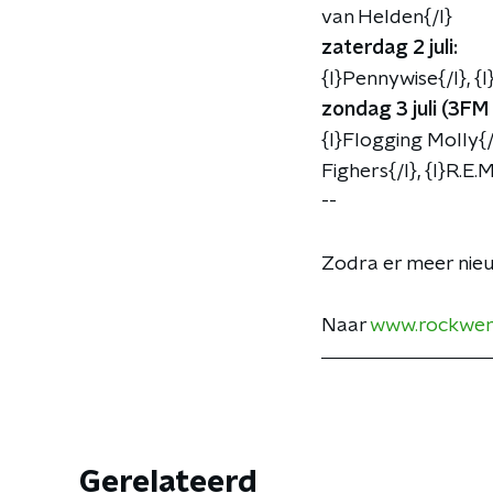
van Helden{/l}
zaterdag 2
juli:
{l}Pennywise{/l}, {l
zondag 3 juli (3FM
{l}Flogging Molly{/
Fighers{/l}, {l}R.E.
--
Zodra er meer nieu
Naar
www.rockwer
Gerelateerd