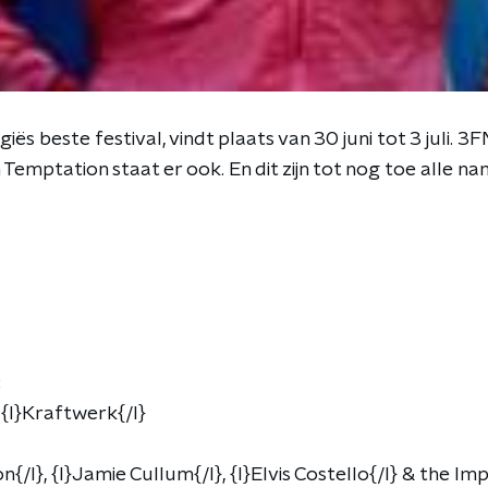
iës beste festival, vindt plaats van 30 juni tot 3 juli. 3
in Temptation staat er ook. En dit zijn tot nog toe alle n
:
 {l}Kraftwerk{/l}
n{/l}, {l}Jamie Cullum{/l}, {l}Elvis Costello{/l} & the I