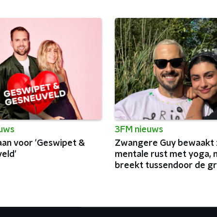
euws
3FM nieuws
 aan voor 'Geswipet &
Zwangere Guy bewaakt z
eld'
mentale rust met yoga, 
breekt tussendoor de g
podia van België af