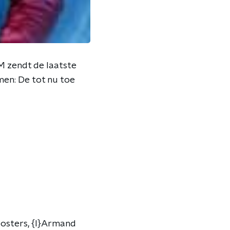
FM zendt de laatste
amen: De tot nu toe
mposters, {l}Armand