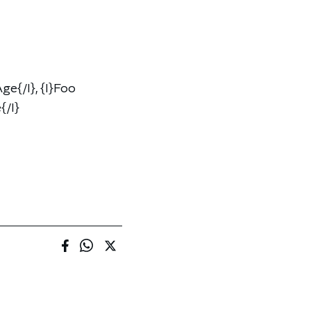
ge{/l}, {l}Foo
{/l}