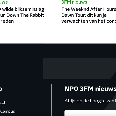
euws
3FM nieuws
 wilde blikseminslag
The Weeknd After Hours 
 hun Down The Rabbit
Dawn Tour: dit kun je
treden
verwachten van het con
o
NPO 3FM nieuws
Altijd op de hoogte van 
act
Campus