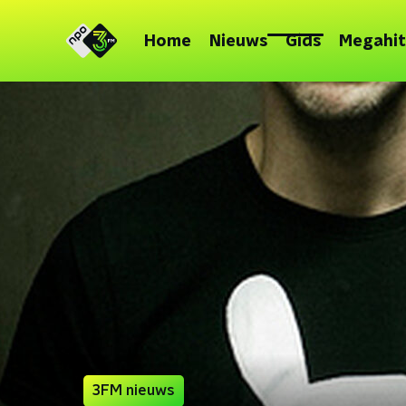
Home
Nieuws
Gids
Megahit
3FM nieuws