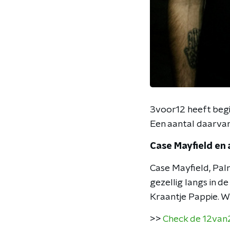
3voor12 heeft begin
Een aantal daarvan
Case Mayfield en 
Case Mayfield, Pa
gezellig langs in 
Kraantje Pappie. Wil
>>
Check de 12van2