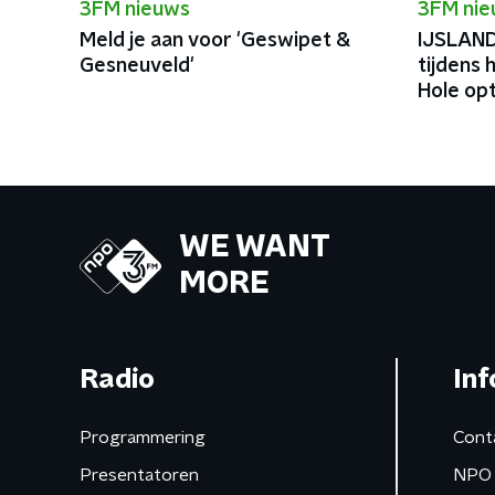
3FM nieuws
3FM ni
Meld je aan voor 'Geswipet &
IJSLAND
Gesneuveld'
tijdens
Hole op
WE WANT
MORE
Radio
Inf
Programmering
Cont
Presentatoren
NPO 