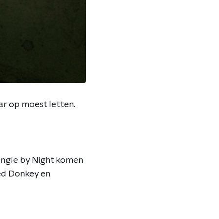
aar op moest letten.
ungle by Night komen
eed Donkey en