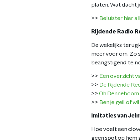
platen. Wat dacht j
>>
Beluister hier a
Rijdende Radio R
De wekelijks terugk
meer voor om. Zo sn
beangstigend te n
>>
Een overzicht va
>>
De Rijdende Rec
>>
Oh Denneboom d
>>
Ben je geil of w
Imitaties van Jel
Hoe voelt een clown
geen spot op hem g