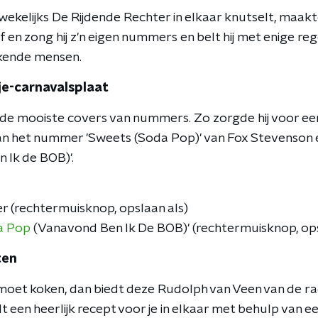
e wekelijks De Rijdende Rechter in elkaar knutselt, maakt
f en zong hij z'n eigen nummers en belt hij met enige 
ekende mensen.
je-carnavalsplaat
e mooiste covers van nummers. Zo zorgde hij voor een
van het nummer 'Sweets (Soda Pop)' van Fox Stevenson
Ik de BOB)'.
r (rechtermuisknop, opslaan als)
a Pop
(Vanavond Ben Ik De BOB)' (rechtermuisknop, ops
ten
 moet koken, dan biedt deze Rudolph van Veen van de rad
t een heerlijk recept voor je in elkaar met behulp van 