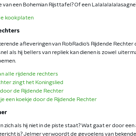
e van een Bohemian Rijsttafel? Of een Lalalalalalasagne
lle kookplaten
echters
erende afleveringen van RobRadio's Rijdende Rechter dra
el als hij bellers van repliek kan dienen is zowel uiter
oemen.
n alle rijdende rechters
hter zingt het Koningslied
oor de Rijdende Rechter
il je een koekje door de Rijdende Rechter
mer
 zich als hij niet in de piste staat? Wat gaat er door een
ericht is? Jelmer verwoordt de gevoelens van bekende