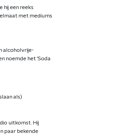
e hij een reeks
regelmaat met mediums
 alcoholvrije-
 en noemde het 'Soda
laan als)
io uitkomst. Hij
een paar bekende