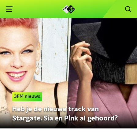
3FM nieuws
Heb je de nieuwe track van
Stargate, Sia en P!nk al gehoord?