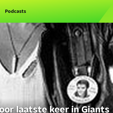
Podcasts
or laatste keer in Giants