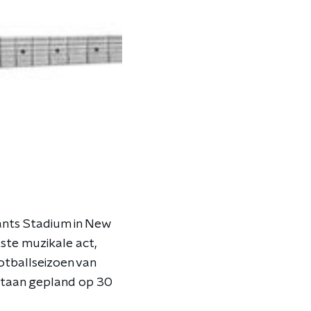
ants Stadium in New
ste muzikale act,
otballseizoen van
 staan gepland op 30