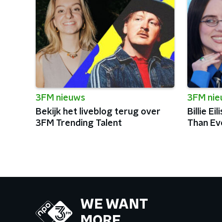
3FM nieuws
3FM ni
Bekijk het liveblog terug over
Billie Ei
3FM Trending Talent
Than Eve
WE WANT
MORE