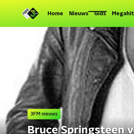
Home
Nieuws
Gids
Megahit
3FM nieuws
Bruce Springsteen vo