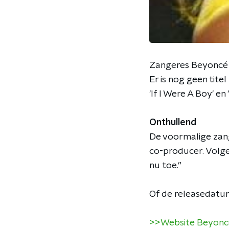
Zangeres Beyoncé b
Er is nog geen tit
'If I Were A Boy' en 
Onthullend
De voormalige zang
co-producer. Volge
nu toe.”
Of de releasedatum 
>>Website Beyonc