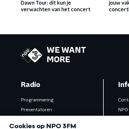
Dawn Tour: dit kun je
jouw va
verwachten van het concert
concert
WE WANT
MORE
Radio
Inf
Programmering
Cont
Presentatoren
NPO 
Frequenties
App 