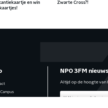
kantiekaartje en win
Zwarte Cross?!
kaartjes!
o
NPO 3FM nieuws
Altijd op de hoogte van 
act
Campus
de studio