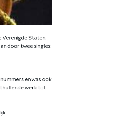
e Verenigde Staten.
an door twee singles:
le nummers en was ook
nthullende werk tot
jk.