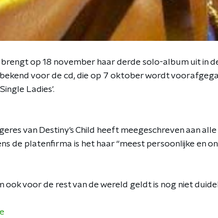
rengt op 18 november haar derde solo-album uit in d
el bekend voor de cd, die op 7 oktober wordt voorafgega
'Single Ladies'.
eres van Destiny's Child heeft meegeschreven aan al
ns de platenfirma is het haar “meest persoonlijke en o
ook voor de rest van de wereld geldt is nog niet duideli
e