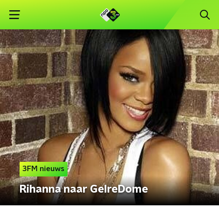
3FM nieuws
Rihanna naar GelreDome