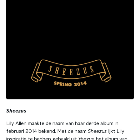
Sheezus
Lily Allen maakte de naam van haar derde album in
februari 2014 bekend. Met de naam
Sheezus
lijkt Lily
inspiratie te hebben gehaald uit
Yeezus
, het album van