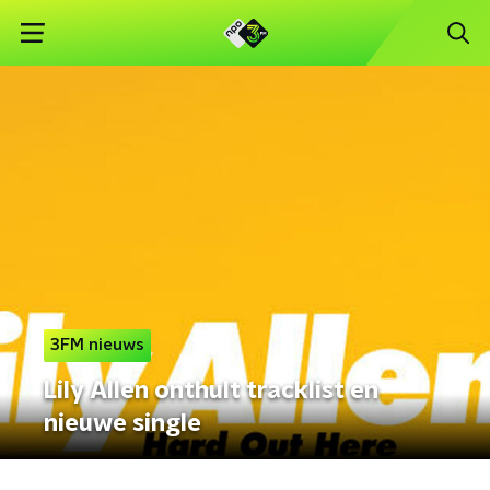
3FM nieuws
Lily Allen onthult tracklist en
nieuwe single