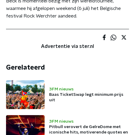
Beck is momenteel bezig met zijn wereldtournee,
waarmee hij afgelopen weekend (6 juli) het Belgische
festival Rock Werchter aandeed.
Advertentie via ster.nl
Gerelateerd
3FM nieuws
Baas TicketSwap legt minimum prijs
uit
3FM nieuws
Pitbull verovert de GelreDome met
iconische hits, motiverende quotes en