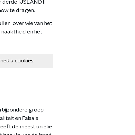
un derde IJSLAND II
show te dragen.
llen: over wie van het
n naaktheid en het
media cookies.
n bijzondere groep
iteit en Faisals
geeft de meest unieke