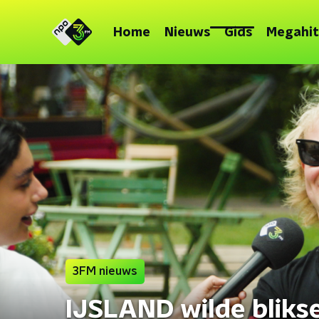
Home
Nieuws
Gids
Megahit
3FM nieuws
IJSLAND wilde bliks