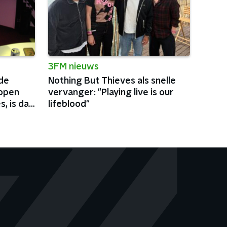
3FM nieuws
de
Nothing But Thieves als snelle
kopen
vervanger: "Playing live is our
, is dat
lifeblood"