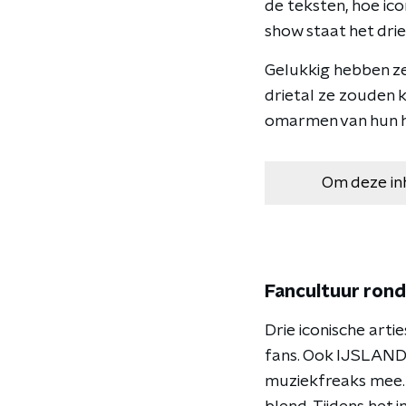
de teksten, hoe ic
show staat het dri
Gelukkig hebben ze 
drietal ze zouden k
omarmen van hun hy
Om deze in
Fancultuur ron
Drie iconische arti
fans. Ook IJSLAND 
muziekfreaks mee. 