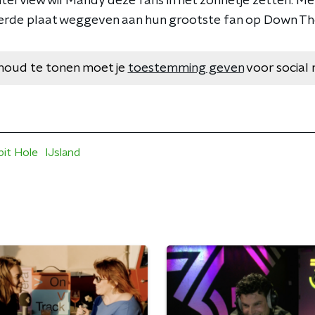
interview wil Mandy deze fans in het zonnetje zetten. M
erde plaat weggeven aan hun grootste fan op Down Th
houd te tonen moet je
toestemming geven
voor social 
it Hole
IJsland