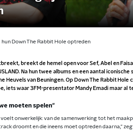
n
ns hun Down The Rabbit Hole optreden
itbreekt, breekt de hemel open voor Sef, Abel en Faisal
IJSLAND. Na hun twee albums en een aantal iconische
ne Heuvels van Beuningen. Op Down The Rabbit Hole
oe, iets waar 3FM-presentator Mandy Emadi maar al te
 we moeten spelen"
voelt onwerkelijk: van de samenwerking tot het maakpr
n track droomt en die ineens moet optreden daarna," zeg