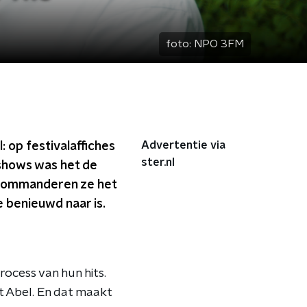
foto:
NPO 3FM
Advertentie via
: op festivalaffiches
ster.nl
 shows was het de
 commanderen ze het
 benieuwd naar is.
ocess van hun hits.
t Abel. En dat maakt