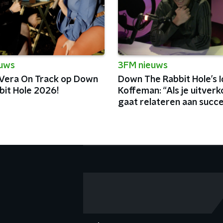
euws
3FM nieuws
 Vera On Track op Down
Down The Rabbit Hole’s I
bit Hole 2026!
Koffeman: “Als je uitver
gaat relateren aan succes
al niet goed”