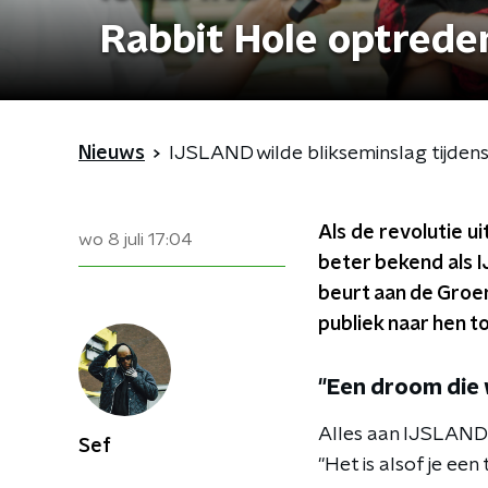
Rabbit Hole optrede
Nieuws
IJSLAND wilde blikseminslag tijde
Als de revolutie u
wo 8 juli
17:04
beter bekend als 
beurt aan de Groe
publiek naar hen t
"Een droom die
Alles aan IJSLAND 
Sef
"Het is alsof je ee