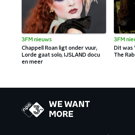
3FM nieuws
3FM ni
Chappell Roan ligt onder vuur,
Dit was
Lorde gaat solo, IJSLAND docu
The Rab
en meer
WE WANT
MORE