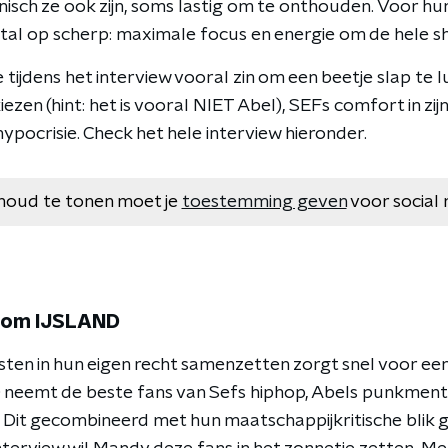
onisch ze ook zijn, soms lastig om te onthouden. Voor h
etal op scherp: maximale focus en energie om de hele 
tijdens het interview vooral zin om een beetje slap te lu
iezen (hint: het is vooral NIET Abel), SEFs comfort in zij
pocrisie. Check het hele interview hieronder.
houd te tonen moet je
toestemming geven
voor social 
dom IJSLAND
esten in hun eigen recht samenzetten zorgt snel voor ee
neemt de beste fans van Sefs hiphop, Abels punkmental
Dit gecombineerd met hun maatschappijkritische blik 