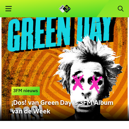
3FM nieuws
¡Dos! van Green Day is 3FM Album
van de Week