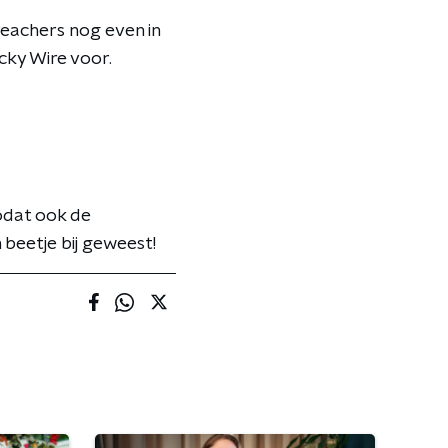
eachers nog even in
cky Wire voor.
odat ook de
 beetje bij geweest!