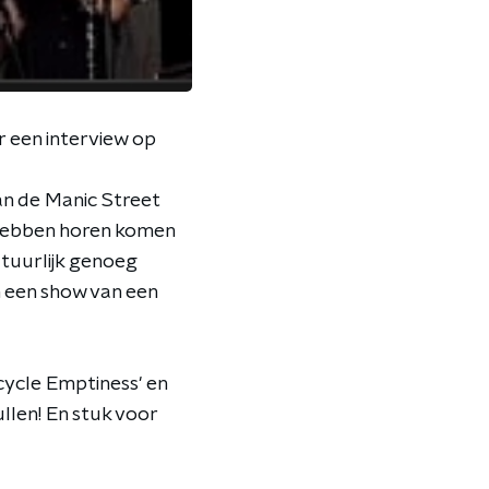
r een interview op
n de Manic Street
s hebben horen komen
tuurlijk genoeg
 een show van een
rcycle Emptiness' en
llen! En stuk voor