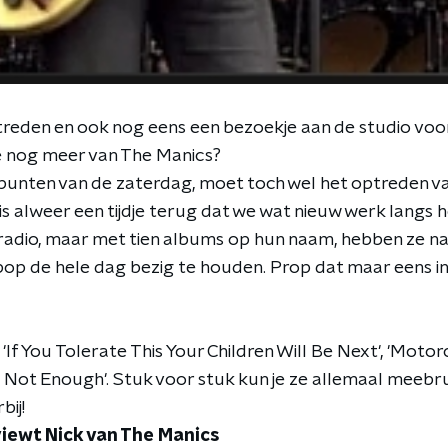
treden en ook nog eens een bezoekje aan de studio voo
je nog meer van The Manics?
unten van de zaterdag, moet toch wel het optreden va
t is alweer een tijdje terug dat we wat nieuw werk lang
adio, maar met tien albums op hun naam, hebben ze na
op de hele dag bezig te houden. Prop dat maar eens in
'If You Tolerate This Your Children Will Be Next', 'Moto
s Not Enough'. Stuk voor stuk kun je ze allemaal meebru
bij!
iewt Nick van The Manics