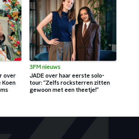
3FM nieuws
r over
JADE over haar eerste solo-
e Koen
tour: “Zelfs rocksterren zitten
ims
gewoon met een theetje!”