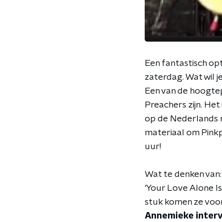
Een fantastisch op
zaterdag. Wat wil 
Een van de hoogtep
Preachers zijn. He
op de Nederlands r
materiaal om Pinkp
uur!
Wat te denken van: 
'Your Love Alone I
stuk komen ze voor
Annemieke interv