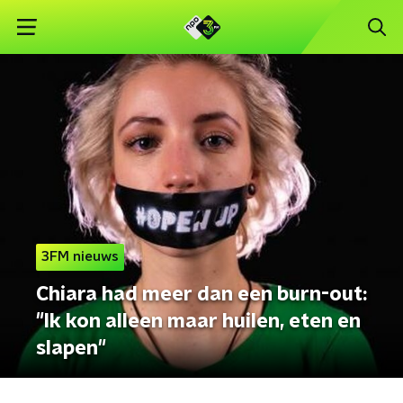
3FM nieuws
Chiara had meer dan een burn-out:
"Ik kon alleen maar huilen, eten en
slapen"