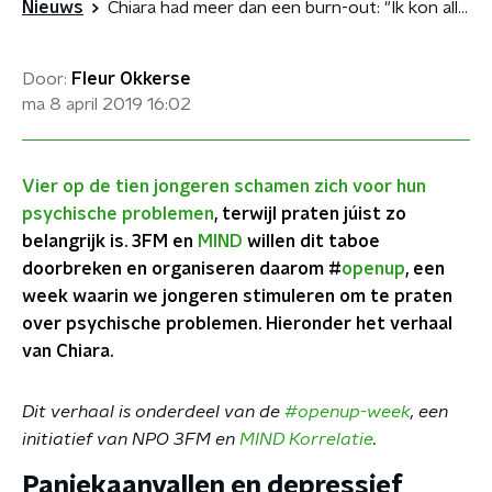
Nieuws
Chiara had meer dan een burn-out: "Ik kon alleen maar huilen, eten en slapen"
Door:
Fleur Okkerse
ma 8 april 2019
16:02
Vier op de tien jongeren schamen zich voor hun
psychische problemen
, terwijl praten júist zo
belangrijk is. 3FM en
MIND
willen dit taboe
doorbreken en organiseren daarom #
openup
, een
week waarin we jongeren stimuleren om te praten
over psychische problemen. Hieronder het verhaal
van Chiara.
Dit verhaal is onderdeel van de
#openup-week
, een
initiatief van NPO 3FM en
MIND Korrelatie
.
Paniekaanvallen en depressief