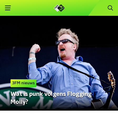
3FM nieuws
Wat is punk volgens Flogging
Molly?