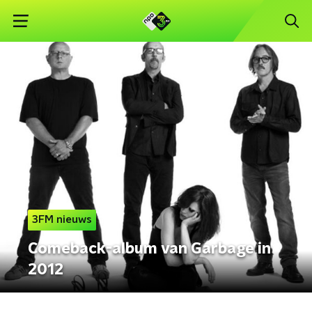
3FM nieuws
Comeback-album van Garbage in
2012