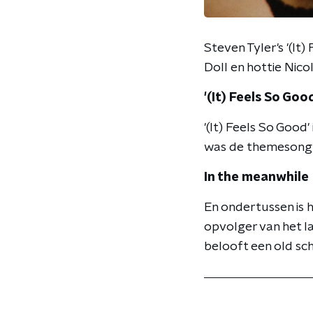
Steven Tyler's '(It
Doll en hottie Nico
'(It) Feels So Good'
'(It) Feels So Good
was de themesong 
In the meanwhile
En ondertussen is 
opvolger van het 
belooft een old sc