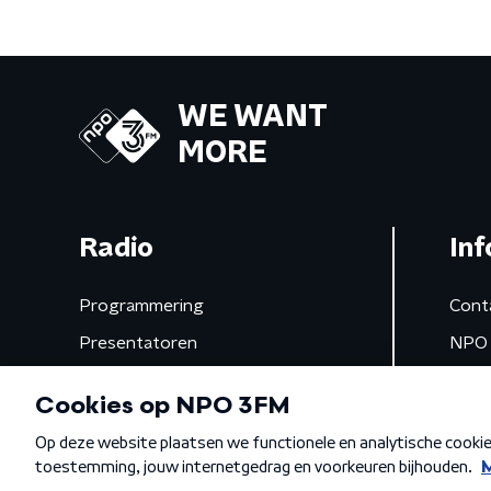
WE WANT
MORE
Radio
Inf
Programmering
Cont
Presentatoren
NPO 
Frequenties
App 
Gemist
Algemene voorwaarden
Privacybeleid