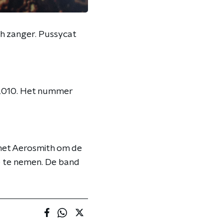
ith zanger. Pussycat
it 2010. Het nummer
 met Aerosmith om de
 te nemen. De band