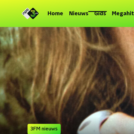
Home
Nieuws
Gids
Megahit
3FM nieuws