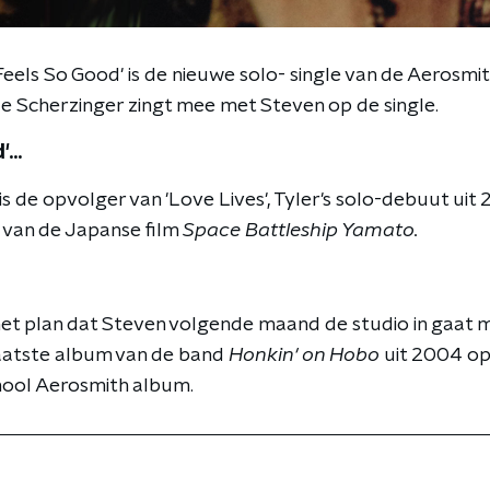
) Feels So Good' is de nieuwe solo- single van de Aerosm
le Scherzinger zingt mee met Steven op de single.
...
' is de opvolger van 'Love Lives', Tyler's solo-debuut u
van de Japanse film
Space Battleship Yamato.
het plan dat Steven volgende maand de studio in gaat
laatste album van de band
Honkin' on Hobo
uit 2004 op
hool Aerosmith album.