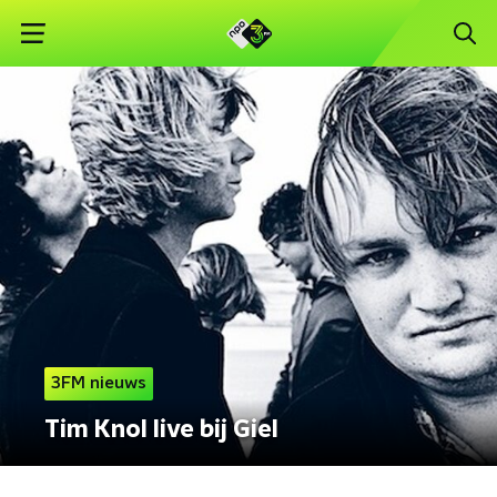
3FM nieuws
Tim Knol live bij Giel