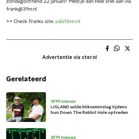
zondagochtend 22 januari? Meld je dan heel snel aan via
frank@3fm.nl
>> Check Franks site:
odof.bnn.nl
Advertentie via ster.nl
Gerelateerd
3FM nieuws
IJSLAND wilde blikseminslag tijdens
hun Down The Rabbit Hole optreden
3FM nieuws