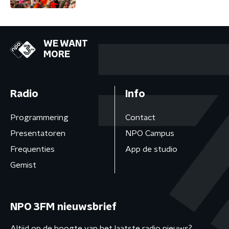
WE WANT
MORE
Radio
Info
Programmering
Contact
Presentatoren
NPO Campus
Frequenties
App de studio
Gemist
NPO 3FM nieuwsbrief
Altijd op de hoogte van het laatste radio nieuws?