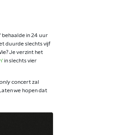
 behaalde in 24 uur
et duurde slechts vijf
Wie? Je verzint het
n'
in slechts vier
only
concert zal
. Laten we hopen dat