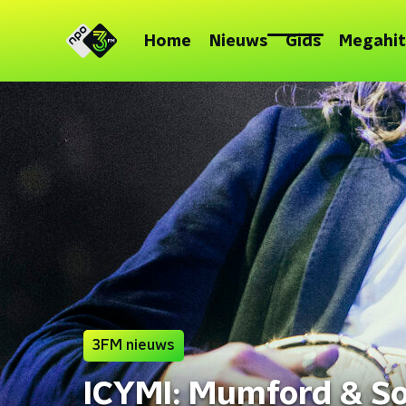
Home
Nieuws
Gids
Megahit
3FM nieuws
ICYMI: Mumford & So