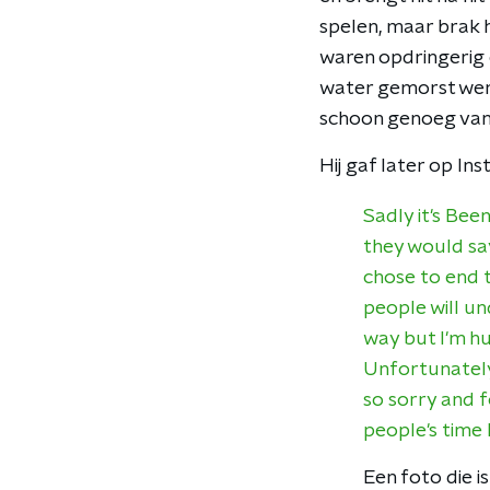
spelen, maar brak 
waren opdringerig
water gemorst werd
schoon genoeg van k
Hij gaf later op In
Sadly it's Bee
they would sa
chose to end t
people will un
way but I'm h
Unfortunately 
so sorry and f
people's time I
Een foto die i