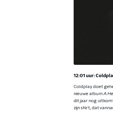
12:01 uur: Coldpl
Coldplay doet gehe
nieuwe album
A He
dit jaar nog uitko
zijn shirt, dat van