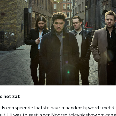
is het zat
 als een speer de laatste paar maanden: hij wordt met 
t uit. Hij was te gast in een Noorse televisieshow om een 