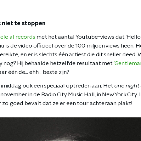
s niet te stoppen
ele al records
met het aantal Youtube-views dat 'Hello'
u is de video officieel over de 100 miljoen views heen. H
reikte, en er is slechts één artiest die dit sneller deed. 
sy nog? Hij behaalde hetzelfde resultaat met
'Gentlema
r één de... ehh... beste zijn?
nmiddag ook een speciaal optreden aan. Het
one night 
november in de Radio City Music Hall, in New York City
r zo goed bevalt dat ze er een tour achteraan plakt!