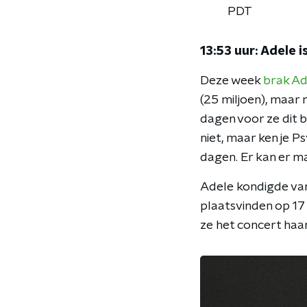
PDT
13:53 uur: Adele i
Deze week
brak Ad
(25 miljoen), maar n
dagen voor ze dit be
niet, maar ken je P
dagen. Er kan er maa
Adele kondigde va
plaatsvinden op 17 
ze het concert haa