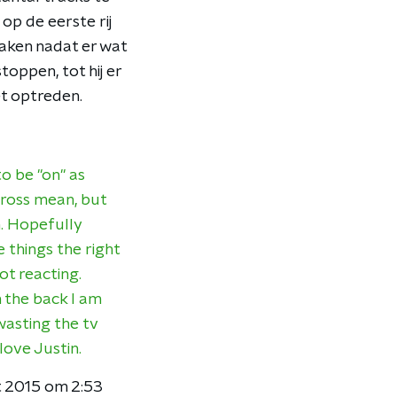
op de eerste rij
aken nadat er wat
oppen, tot hij er
et optreden.
to be "on" as
cross mean, but
n. Hopefully
 things the right
ot reacting.
n the back I am
wasting the tv
love Justin.
kt 2015 om 2:53