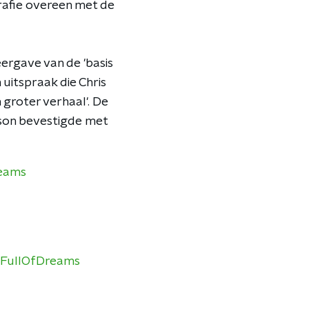
rafie overeen met de
eergave van de 'basis
 uitspraak die Chris
n groter verhaal'. De
pson bevestigde met
eams
FullOfDreams