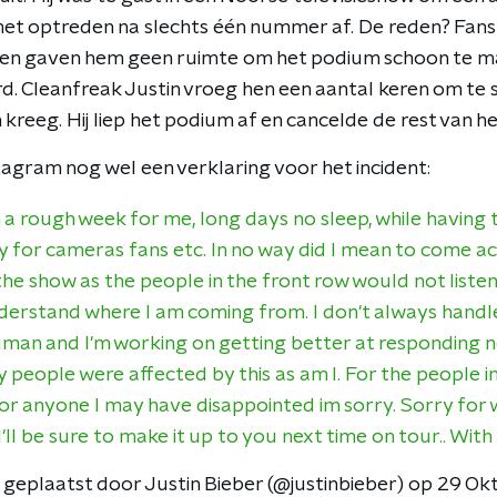
het optreden na slechts één nummer af. De reden? Fans 
 en gaven hem geen ruimte om het podium schoon te m
. Cleanfreak Justin vroeg hen een aantal keren om te st
reeg. Hij liep het podium af en cancelde de rest van h
stagram nog wel een verklaring voor het incident:
n a rough week for me, long days no sleep, while having 
y for cameras fans etc. In no way did I mean to come a
he show as the people in the front row would not liste
derstand where I am coming from. I don't always handle
uman and I'm working on getting better at responding n
people were affected by this as am I. For the people i
or anyone I may have disappointed im sorry. Sorry for 
'll be sure to make it up to you next time on tour.. With 
s geplaatst door Justin Bieber (@justinbieber) op 29 O