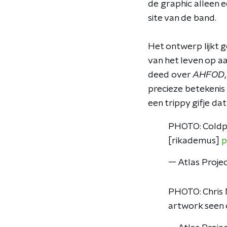
de graphic alleen 
site van de band.
Het ontwerp lijkt g
van het leven op aar
deed over
AHFOD
precieze betekenis
een trippy gifje da
PHOTO: Coldpl
[rikademus]
p
— Atlas Proje
PHOTO: Chris M
artwork seen