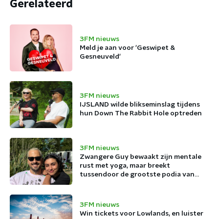
Gerelateerd
3FM nieuws
Meld je aan voor 'Geswipet &
Gesneuveld'
3FM nieuws
IJSLAND wilde blikseminslag tijdens
hun Down The Rabbit Hole optreden
3FM nieuws
Zwangere Guy bewaakt zijn mentale
rust met yoga, maar breekt
tussendoor de grootste podia van
België af
3FM nieuws
Win tickets voor Lowlands, en luister