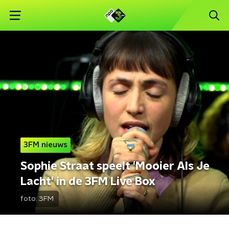
3FM nieuws
Sophie Straat speelt 'Mooier Als Je
Lacht' in de 3FM Live Box
foto:
3FM