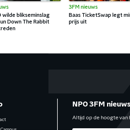
euws
3FM nieuws
 wilde blikseminslag
Baas TicketSwap legt m
 hun Down The Rabbit
prijs uit
treden
o
NPO 3FM nieuws
Altijd op de hoogte van 
act
Campus