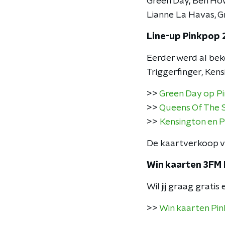
Green Day, Ben How
Lianne La Havas, G
Line-up Pinkpop 
Eerder werd al bek
Triggerfinger, Ken
>>
Green Day op P
>>
Queens Of The S
>>
Kensington en 
De kaartverkoop v
Win kaarten 3FM 
Wil jij graag grati
>>
Win kaarten Pi