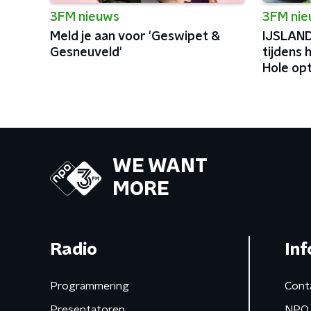
3FM nieuws
3FM ni
Meld je aan voor 'Geswipet &
IJSLAND
Gesneuveld'
tijdens
Hole op
WE WANT
MORE
Radio
Inf
Programmering
Cont
Presentatoren
NPO 