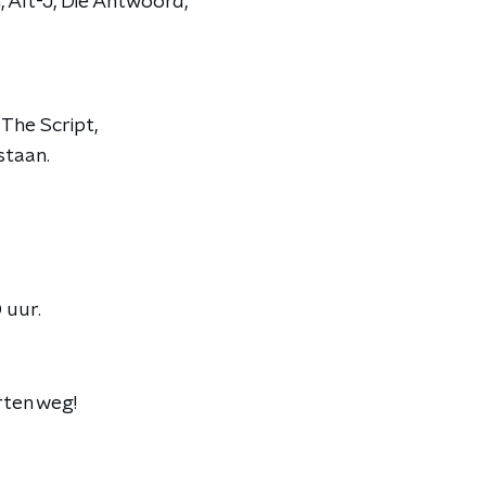
 Alt-J, Die Antwoord,
The Script,
staan.
 uur.
rten weg!