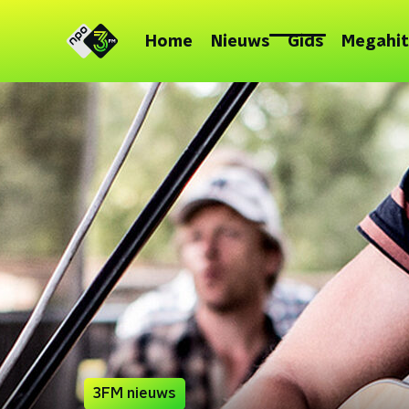
Home
Nieuws
Gids
Megahit
3FM nieuws