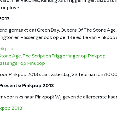
ard, The Vaccines, Kensington, Triggerfinger, Blaudzun,
rouplove.
2013
end gemaakt dat Green Day, Queens Of The Stone Age, 
sington en Passenger ook op de 44e editie van Pinkpop 
inkpop
tone Age, The Script en Triggerfinger op Pinkpop
Passenger op Pinkpop
oor Pinkpop 2013 start zaterdag 23 februari om 10.00
Presents: Pinkpop 2013
s en voor niks naar Pinkpop? Wij geven de allereerste kaa
nkpop 2013