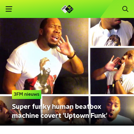
3FM nieuws
Super funky human beatbox
machine covert 'Uptown Funk'