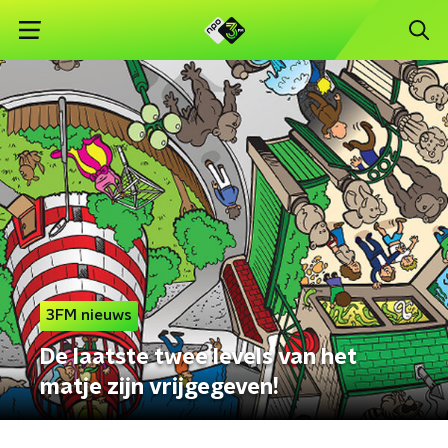
3FM nieuws
De laatste twee levels van het
matje zijn vrijgegeven!