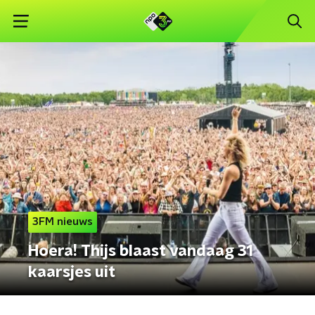
3FM nieuws
Hoera! Thijs blaast vandaag 31
kaarsjes uit