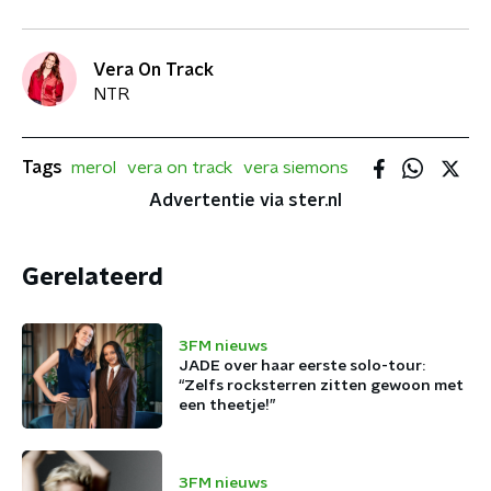
Vera On Track
NTR
Tags
merol
vera on track
vera siemons
Advertentie via ster.nl
Gerelateerd
3FM nieuws
JADE over haar eerste solo-tour:
“Zelfs rocksterren zitten gewoon met
een theetje!”
3FM nieuws