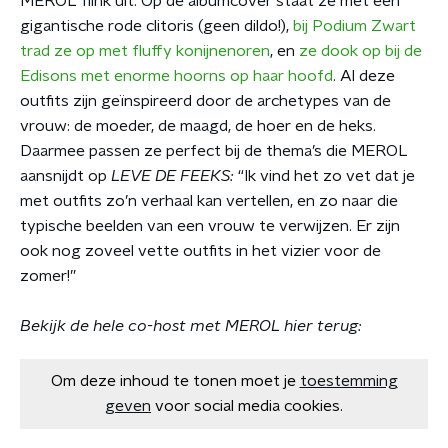
MEROL flink uit. Op de albumcover staat ze met een
gigantische rode clitoris (geen dildo!),
bij Podium Zwart
trad ze op met fluffy konijnenoren
, en
ze dook op bij de
Edisons met enorme hoorns op haar hoofd
. Al deze
outfits zijn geïnspireerd door de archetypes van de
vrouw: de moeder, de maagd, de hoer en de heks.
Daarmee passen ze perfect bij de thema’s die MEROL
aansnijdt op
LEVE DE FEEKS:
“Ik vind het zo vet dat je
met outfits zo’n verhaal kan vertellen, en zo naar die
typische beelden van een vrouw te verwijzen. Er zijn
ook nog zoveel vette outfits in het vizier voor de
zomer!”
Bekijk de hele co-host met MEROL hier terug:
Om deze inhoud te tonen moet je
toestemming
geven
voor social media cookies.