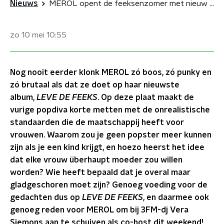
Nieuws
MEROL opent de feeksenzomer met nieuw album: “Dit gaat iedereen aan, niet alleen vrouwen!”
zo 10 mei
10:55
Nog nooit eerder klonk MEROL zó boos, zó punky en
zó brutaal als dat ze doet op haar nieuwste
album,
LEVE DE FEEKS
. Op deze plaat maakt de
vurige popdiva korte metten met de onrealistische
standaarden die de maatschappij heeft voor
vrouwen. Waarom zou je geen popster meer kunnen
zijn als je een kind krijgt, en hoezo heerst het idee
dat elke vrouw überhaupt moeder zou willen
worden? Wie heeft bepaald dat je overal maar
gladgeschoren moet zijn? Genoeg voeding voor de
gedachten dus op
LEVE DE FEEKS
, en daarmee ook
genoeg reden voor MEROL om bij 3FM-dj Vera
Siemons aan te schuiven als co-host dit weekend!