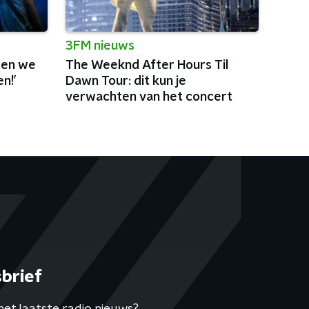
3FM nieuws
ten we
The Weeknd After Hours Til
n!’
Dawn Tour: dit kun je
verwachten van het concert
brief