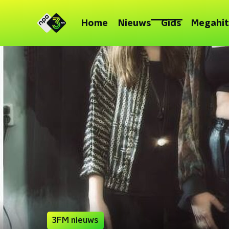
Home
Nieuws
Gids
Megahit
3FM nieuws