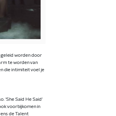
begeleid worden door
arm te worden van
 die intimiteit voel je
o. 'She Said He Said'
ook voorbijkomen in
jdens de Talent