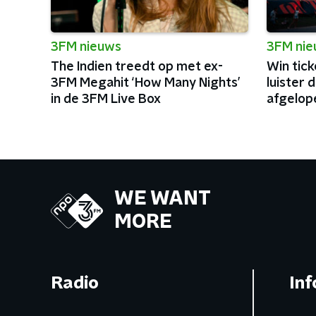
3FM nieuws
3FM ni
The Indien treedt op met ex-
Win tick
3FM Megahit ‘How Many Nights’
luister 
in de 3FM Live Box
afgelope
WE WANT
MORE
Radio
Inf