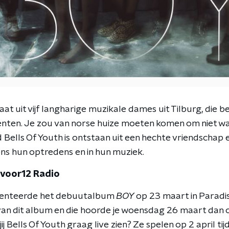
aat uit vijf langharige muzikale dames uit Tilburg, die 
nten. Je zou van norse huize moeten komen om niet w
 Bells Of Youth is ontstaan uit een hechte vriendschap en
dens hun optredens en in hun muziek.
 3voor12 Radio
esenteerde het debuutalbum
BOY
op 23 maart in Paradis
e van dit album en die hoorde je woensdag 26 maart dan 
ij Bells Of Youth graag live zien? Ze spelen op 2 april ti