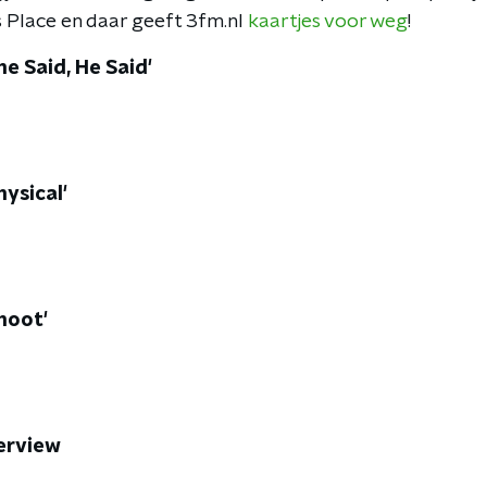
s Place en daar geeft 3fm.nl
kaartjes voor weg
!
She Said, He Said'
hysical'
Shoot'
terview