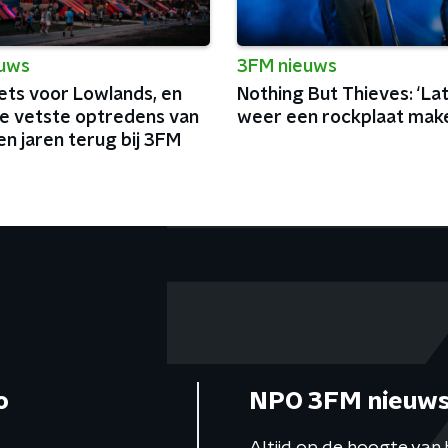
euws
3FM nieuws
ets voor Lowlands, en
Nothing But Thieves: ‘La
de vetste optredens van
weer een rockplaat make
n jaren terug bij 3FM
o
NPO 3FM nieuws