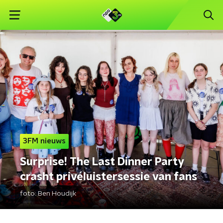
3FM nieuws
Surprise! The Last Dinner Party
crasht privéluistersessie van fans
foto:
Ben Houdijk