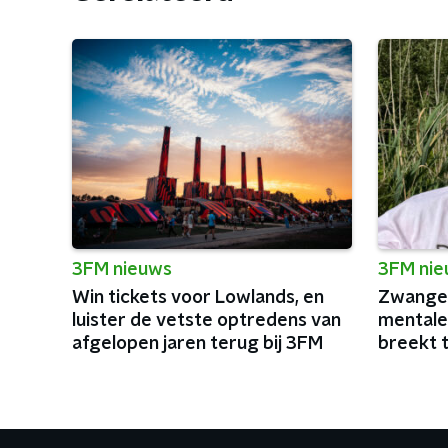
3FM nieuws
3FM ni
Win tickets voor Lowlands, en
Zwanger
luister de vetste optredens van
mentale
afgelopen jaren terug bij 3FM
breekt 
podia va