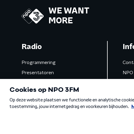
WE WANT
MORE
Radio
Inf
Programmering
Cont
Presentatoren
NPO 
Frequenties
App 
Gemist
Algemene voorwaarden
Privacybeleid