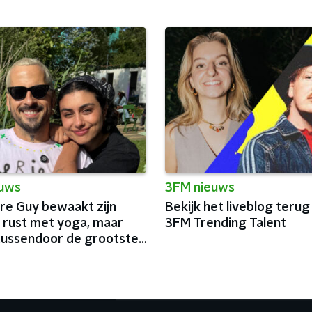
euws
3FM nieuws
e Guy bewaakt zijn
Bekijk het liveblog terug
 rust met yoga, maar
3FM Trending Talent
tussendoor de grootste
n België af