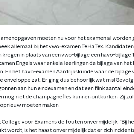
amenopgaven moeten nu voor het examen al worden g
eek allemaal bij het vwo-examen TeHaTex. Kandidaten
 kregen in plaats van een vwo-bijlage een havo-bijlage
amen Engels waar enkele leerlingen de bijlage van he
n. En het havo-examen Aardrijkskunde waar de bijlage
e enveloppe zat. Er ging dus behoorlijk wat mis! Gevol
egonnen aan hun eindexamen en dat een flink aantal e
n nog niet de champagnefles kunnen ontkurken. Zij zul
k opnieuw moeten maken.
College voor Examens de fouten onvermijdelijk. "Bij he
 wordt, is het haast onvermijdelijk dat er zich incident