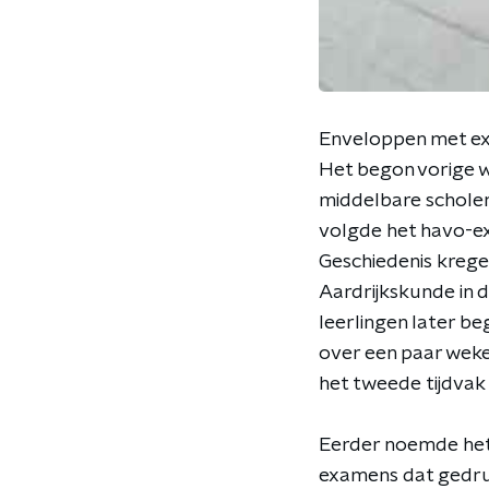
Enveloppen met ex
Het begon vorige w
middelbare scholen
volgde het havo-ex
Geschiedenis krege
Aardrijkskunde in d
leerlingen later b
over een paar weke
het tweede tijdva
Eerder noemde het 
examens dat gedrukt