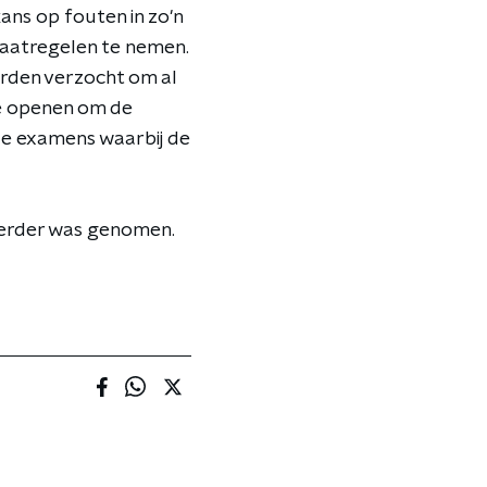
ans op fouten in zo'n
maatregelen te nemen.
orden verzocht om al
e openen om de
 de examens waarbij de
 eerder was genomen.