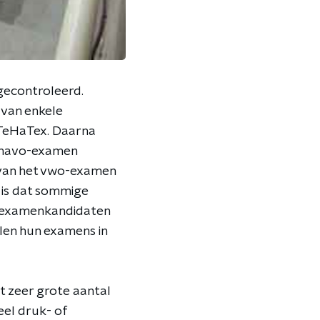
econtroleerd.
 van enkele
 TeHaTex. Daarna
t havo-examen
 van het vwo-examen
g is dat sommige
indexamenkandidaten
len hun examens in
t zeer grote aantal
eel druk- of