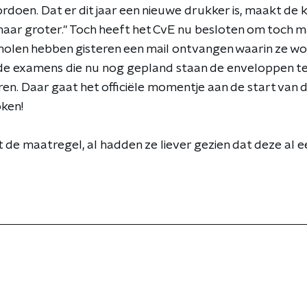
doen. Dat er dit jaar een nieuwe drukker is, maakt de k
 maar groter." Toch heeft het CvE nu besloten om toch 
holen hebben gisteren een mail ontvangen waarin ze w
de examens die nu nog gepland staan de enveloppen t
ren. Daar gaat het officiële momentje aan de start van
ken!
et de maatregel, al hadden ze liever gezien dat deze al