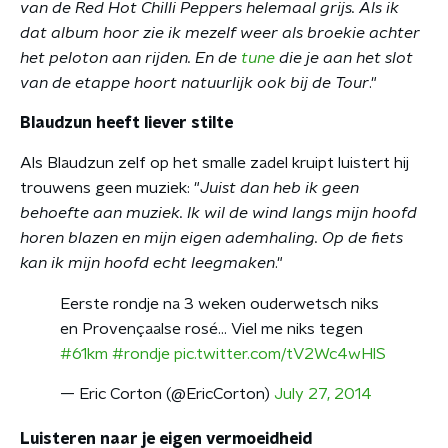
van de Red Hot Chilli Peppers helemaal grijs. Als ik
dat album hoor zie ik mezelf weer als broekie achter
het peloton aan rijden. En de
tune
die je aan het slot
van de etappe hoort natuurlijk ook bij de Tour
."
Blaudzun heeft liever stilte
Als Blaudzun zelf op het smalle zadel kruipt luistert hij
trouwens geen muziek: "
Juist dan heb ik geen
behoefte aan muziek. Ik wil de wind langs mijn hoofd
horen blazen en mijn eigen ademhaling. Op de fiets
kan ik mijn hoofd echt leegmaken
."
Eerste rondje na 3 weken ouderwetsch niks
en Provençaalse rosé... Viel me niks tegen
#61km
#rondje
pic.twitter.com/tV2Wc4wHlS
— Eric Corton (@EricCorton)
July 27, 2014
Luisteren naar je eigen vermoeidheid