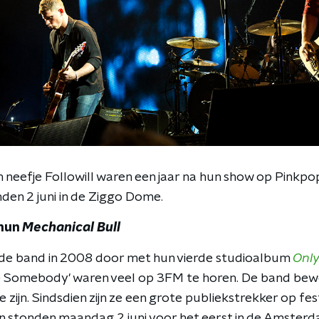
 neefje Followill waren een jaar na hun show op Pinkpo
den 2 juni in de Ziggo Dome.
 hun
Mechanical Bull
 de band in 2008 door met hun vierde studioalbum
Only
Use Somebody' waren veel op 3FM te horen. De band bew
 zijn. Sindsdien zijn ze een grote publiekstrekker op fes
on stonden maandag 2 juni voor het eerst in de Amste