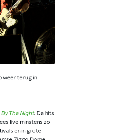
p weer terug in
 By The Night
.
De hits
ees live minstens zo
tivals en in grote
rdamse Ziggo Dome.