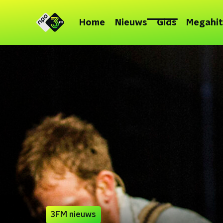
Home
Nieuws
Gids
Megahit
3FM nieuws