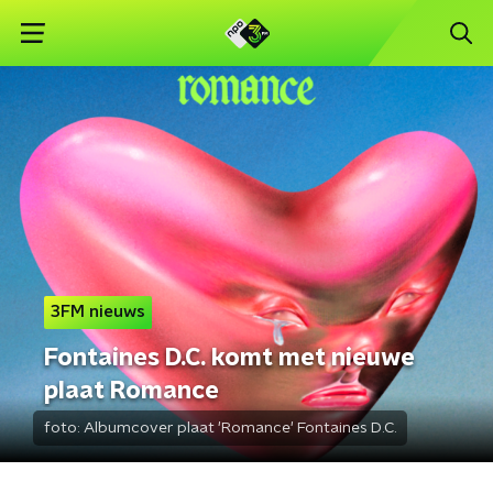
3FM nieuws
Fontaines D.C. komt met nieuwe
plaat Romance
foto:
Albumcover plaat 'Romance' Fontaines D.C.