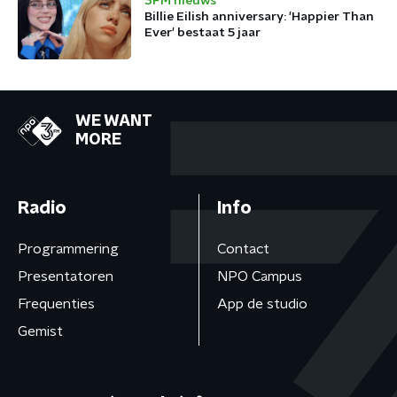
3FM nieuws
Billie Eilish anniversary: 'Happier Than
Ever' bestaat 5 jaar
WE WANT
MORE
Radio
Info
Programmering
Contact
Presentatoren
NPO Campus
Frequenties
App de studio
Gemist