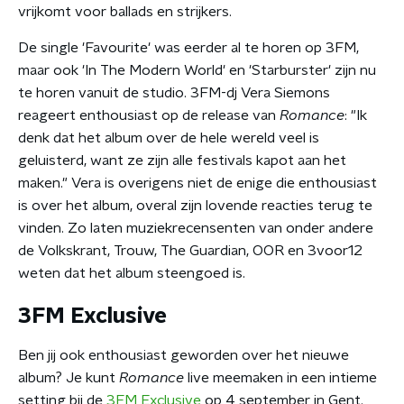
vrijkomt voor ballads en strijkers.
De single 'Favourite'
was eerder al te horen op 3FM,
maar ook 'In The Modern World'
en 'Starburster'
zijn nu
te horen vanuit de studio. 3FM-dj Vera Siemons
reageert enthousiast op de release van
Romance
: "Ik
denk dat het album over de hele wereld veel is
geluisterd, want ze zijn alle festivals kapot aan het
maken." Vera is overigens niet de enige die enthousiast
is over het album, overal zijn lovende reacties terug te
vinden. Zo laten muziekrecensenten van onder andere
de Volkskrant, Trouw, The Guardian, OOR en 3voor12
weten dat het album steengoed is.
3FM Exclusive
Ben jij ook enthousiast geworden over het nieuwe
album? Je kunt
Romance
live meemaken in een intieme
setting bij de
3FM Exclusive
op 4 september in Gent.