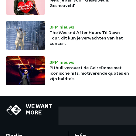
Meld je aan voor 'Geswipet &
Gesneuveld'
3FM nieuws
The Weeknd After Hours Til Dawn
Tour: dit kun je verwachten van het
concert
3FM nieuws
Pitbull verovert de GelreDome met
iconische hits, motiverende quotes en
zijn bald-e's
WE WANT
MORE