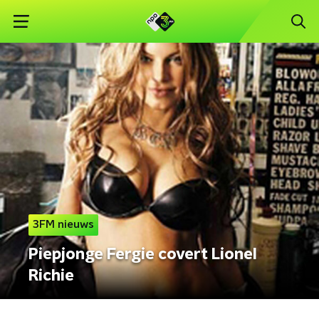
3FM nieuws
Piepjonge Fergie covert Lionel
Richie