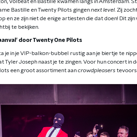
on, Volbeat en Bastille kwamen langs in Amsterdam. St
me Bastille en Twenty Pilots gingen
next level
. Zij zoc
 en ze zijn niet de enige artiesten die dat doen! Dit zijn
htbij te bekijken.
saanval' door Twenty One Pilots
je in je VIP-balkon-bubbel rustig aan je biertje te nip
t Tyler Joseph naast je te zingen. Voor hun concert in 
lots een groot assortiment aan
crowdpleasers
tevoorsc