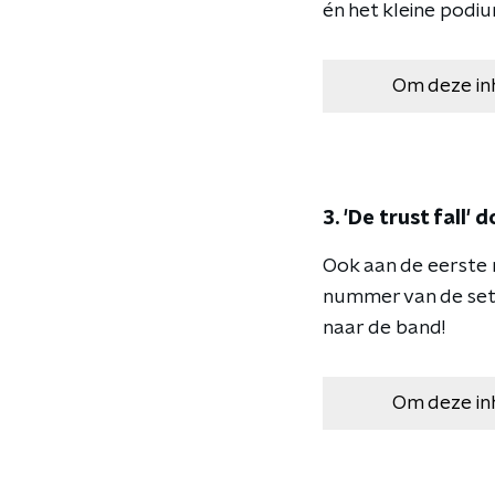
én het kleine podiu
Om deze in
3. 'De trust fall' 
Ook aan de eerste r
nummer van de set 
naar de band!
Om deze in