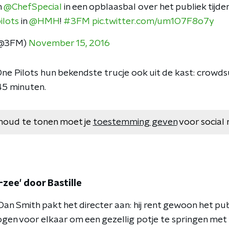
n
@ChefSpecial
in een opblaasbal over het publiek tijd
lots
in
@HMH
!
#3FM
pic.twitter.com/um1O7F8o7y
(@3FM)
November 15, 2016
ne Pilots hun bekendste trucje ook uit de kast: crow
45 minuten.
houd te tonen moet je
toestemming geven
voor social 
-zee' door Bastille
an Smith pakt het directer aan: hij rent gewoon het publi
ogen voor elkaar om een gezellig potje te springen met f