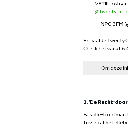
VET!!! Josh va
@twentyonepi
— NPO 3FM 
En haalde Twenty O
Check het vanaf 6:
Om deze in
2. 'De Recht-door
Bastille-frontman D
tussen al het elleb