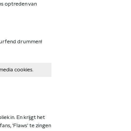
ens optreden van
dsurfend drummen!
media cookies.
ek in. En krijgt het
ans, 'Flaws' te zingen