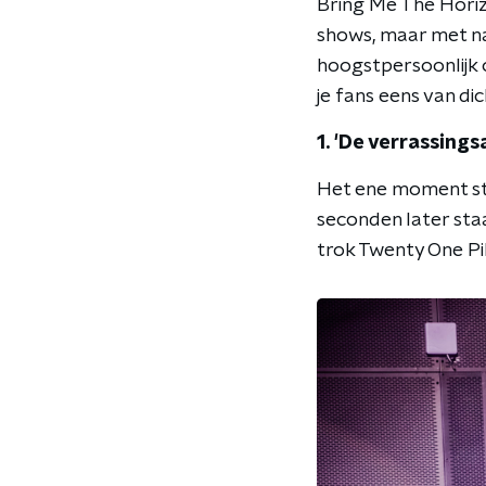
Bring Me The Horiz
shows, maar met na
hoogstpersoonlijk op
je fans eens van dic
1. 'De verrassing
Het ene moment sta 
seconden later staa
trok Twenty One Pi