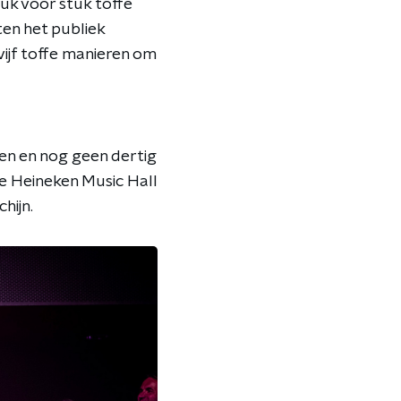
uk voor stuk toffe
hten het publiek
 vijf toffe manieren om
pen en nog geen dertig
de Heineken Music Hall
hijn.