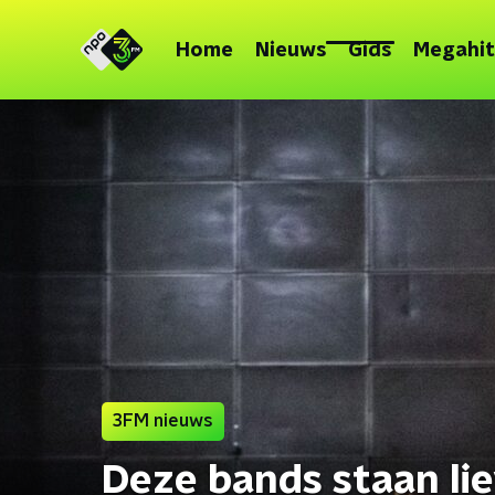
Home
Nieuws
Gids
Megahit
3FM nieuws
Deze bands staan lie