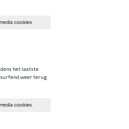
media cookies.
jdens het laatste
dsurfend weer terug
media cookies.