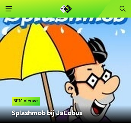
3FM nieuws
Splashmob bij JaCobus