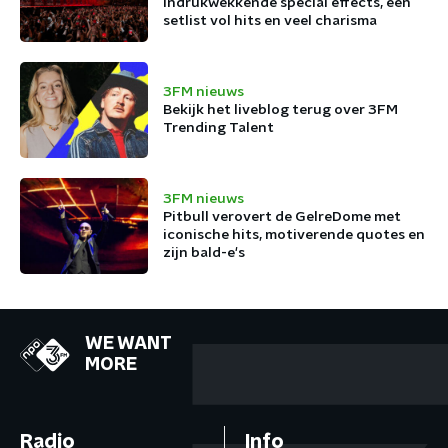
indrukwekkende special effects, een
setlist vol hits en veel charisma
3FM nieuws
Bekijk het liveblog terug over 3FM
Trending Talent
3FM nieuws
Pitbull verovert de GelreDome met
iconische hits, motiverende quotes en
zijn bald-e's
WE WANT
MORE
Radio
Info