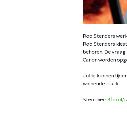
Rob Stenders werkt
Rob Stenders kiest 
behoren. De vraag a
Canon worden opg
Jullie kunnen tijd
winnende track.
Stem hier:
3fm.nl/