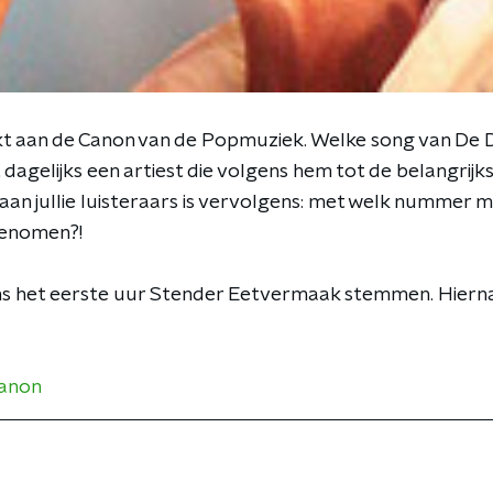
 aan de Canon van de Popmuziek. Welke song van De Di
dagelijks een artiest die volgens hem tot de belangrijk
an jullie luisteraars is vervolgens: met welk nummer mo
enomen?!
ens het eerste uur Stender Eetvermaak stemmen. Hiern
canon