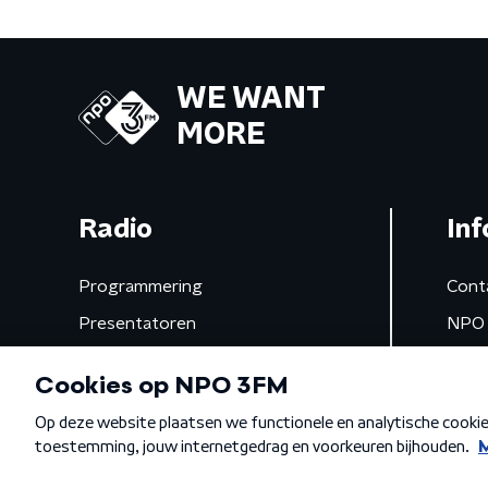
WE WANT
MORE
Radio
Inf
Programmering
Cont
Presentatoren
NPO 
Frequenties
App 
Gemist
Algemene voorwaarden
Privacybeleid