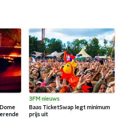
3FM nieuws
reDome
Baas TicketSwap legt minimum
verende
prijs uit