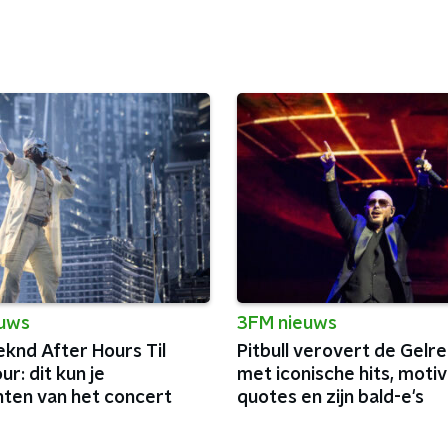
euws
3FM nieuws
knd After Hours Til
Pitbull verovert de Gel
r: dit kun je
met iconische hits, moti
ten van het concert
quotes en zijn bald-e's