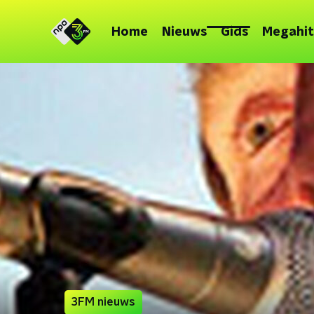
Home
Nieuws
Gids
Megahit
3FM nieuws