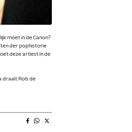
jk móet in de Canon?
sten der pophistorie
et deze artiest in de
a draait Rob de