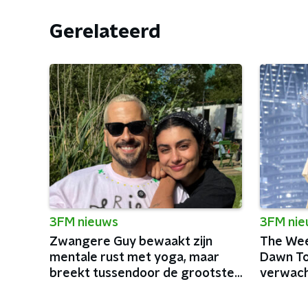
Gerelateerd
3FM nieuws
3FM ni
Zwangere Guy bewaakt zijn
The Wee
mentale rust met yoga, maar
Dawn Tou
breekt tussendoor de grootste
verwach
podia van België af