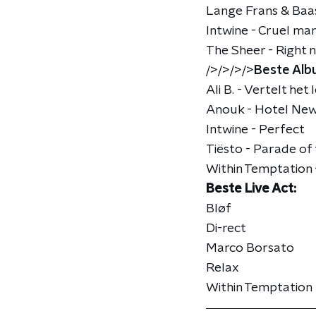
Lange Frans & Baas
Intwine - Cruel ma
The Sheer - Right 
/>/>/>/>
Beste Alb
Ali B. - Vertelt het
Anouk - Hotel New
Intwine - Perfect
Tiësto - Parade of
Within Temptation 
Beste Live Act:
Bløf
Di-rect
Marco Borsato
Relax
Within Temptation