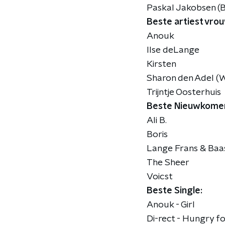
Paskal Jakobsen (B
Beste artiest vrou
Anouk
Ilse deLange
Kirsten
Sharon den Adel (W
Trijntje Oosterhuis
Beste Nieuwkome
Ali B.
Boris
Lange Frans & Baas
The Sheer
Voicst
Beste Single:
Anouk - Girl
Di-rect - Hungry fo