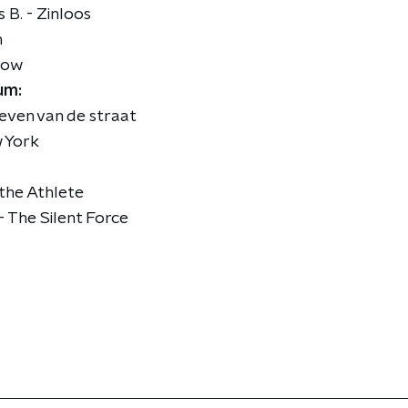
 B. - Zinloos
n
now
um:
 leven van de straat
 York
 the Athlete
- The Silent Force