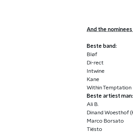
And the nominees 
Beste band:
Bløf
Di-rect
Intwine
Kane
Within Temptation
Beste artiest man:
Ali B.
Dinand Woesthof (
Marco Borsato
Tiësto