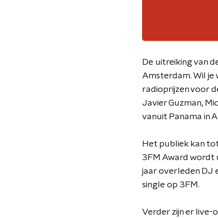
De uitreiking van
Amsterdam. Wil je 
radioprijzen voor 
Javier Guzman, Mic
vanuit Panama in A
Het publiek kan to
3FM Award wordt ui
jaar overleden DJ 
single op 3FM.
Verder zijn er live