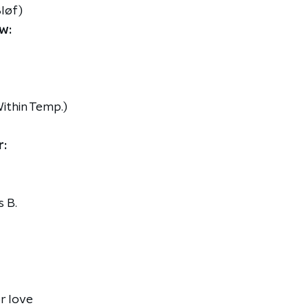
løf)
w:
ithin Temp.)
r:
 B.
r love