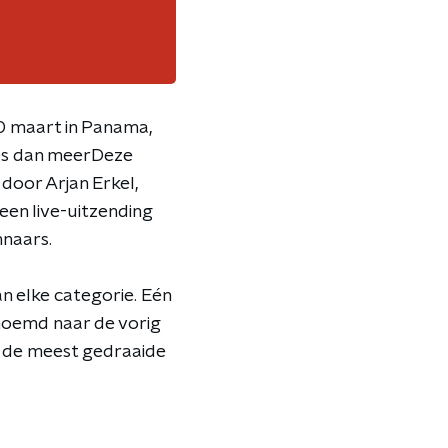
0 maart in Panama,
ees dan meerDeze
door Arjan Erkel,
een live-uitzending
nnaars.
n elke categorie. Eén
enoemd naar de vorig
r de meest gedraaide