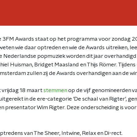
 de 3FM Awards staat op het programma voor zondag 2
weten wie daar optreden en wie de Awards uitreiken, l
de Nederlandse popmuziek worden dit jaar overhandigd 
hiel Huisman, Bridget Maasland en Thijs Römer. Tijdens 
msterdam zullen zij de Awards overhandigen aan de wi
t vrijdag 18 maart
stemmen
op de vijf genomineerden va
tgereikt in de ere-categorie ’De schaal van Rigter’, g
en presentator Wim Rigter. Deze onderscheiding is voo
-optredens van The Sheer, Intwine, Relax en Di-rect.