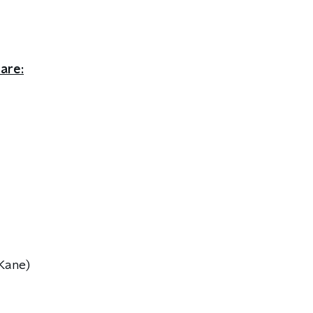
are:
Kane)