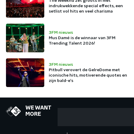
The Weeknd zet groots in met
indrukwekkende special effects, een
setlist vol hits en veel charisma
3FM nieuws
Mus Damé is de winnaar van 3FM
Trending Talent 2026!
3FM nieuws
Pitbull verovert de GelreDome met
iconische hits, motiverende quotes en
zijn bald-e's
WE WANT
MORE