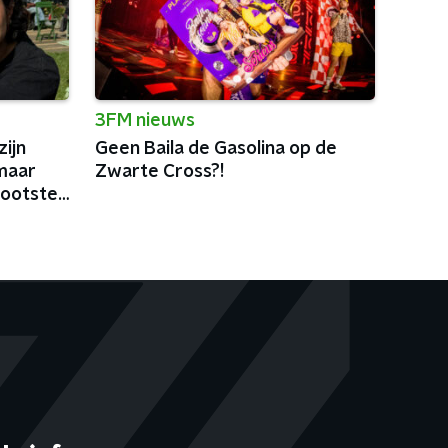
3FM nieuws
ijn
Geen Baila de Gasolina op de
maar
Zwarte Cross?!
rootste