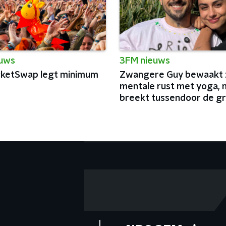
euws
3FM nieuws
cketSwap legt minimum
Zwangere Guy bewaakt z
mentale rust met yoga, 
breekt tussendoor de g
podia van België af