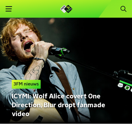
3FM nieuws
ICYMI: Wolf Alice covert One
Direction, Blur dropt fanmade
video