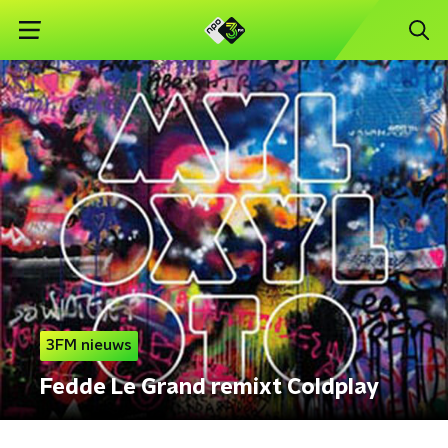
3FM nieuws
Fedde Le Grand remixt Coldplay