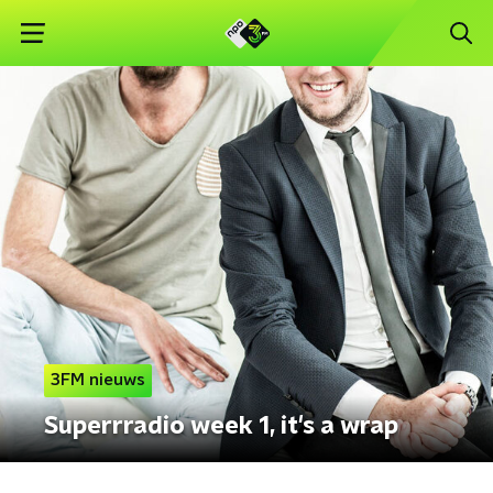
3FM nieuws
Superrradio week 1, it's a wrap